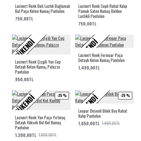
Lacivert Renk Beli Lastik Bağlamalı
Lacivert Renk Cepli Rahat Kalıp
Bol Paça Keten Kumaş Pantolon
Pamuk Saten Kumaş Belden
Lastikli Pantolon
750,00TL
750,00TL
TÜKENDI
TÜKENDI
Lacivert Renk Fermuar Paça
Detaylı Koton Kumaş Pantolon
Lacivert Renk Çizgili Yan Cep
Detaylı Koton Kumaş Palazzo
1.499,00TL
Pantolon
950,00TL
TÜKENDI
TÜKENDI
-25 %
-25 %
Leopar Desenli Bilek Boy Rahat
Kalıp Pantolon
Lacivert Renk Yan Paça Yırtmaç
Detaylı Yüksek Bel Kot Kumaş
1.050,00TL
1.400,00TL
Pantolon
1.200,00TL
1.600,00TL