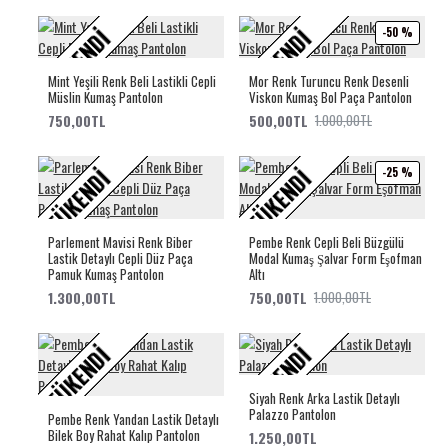
TÜKENDI
TÜKENDI
-50 %
Mint Yeşili Renk Beli Lastikli Cepli
Mor Renk Turuncu Renk Desenli
Müslin Kumaş Pantolon
Viskon Kumaş Bol Paça Pantolon
750,00TL
500,00TL
1.000,00TL
TÜKENDI
TÜKENDI
-25 %
Parlement Mavisi Renk Biber
Pembe Renk Cepli Beli Büzgülü
Lastik Detaylı Cepli Düz Paça
Modal Kumaş Şalvar Form Eşofman
Pamuk Kumaş Pantolon
Altı
1.300,00TL
750,00TL
1.000,00TL
TÜKENDI
TÜKENDI
Siyah Renk Arka Lastik Detaylı
Palazzo Pantolon
Pembe Renk Yandan Lastik Detaylı
Bilek Boy Rahat Kalıp Pantolon
1.250,00TL