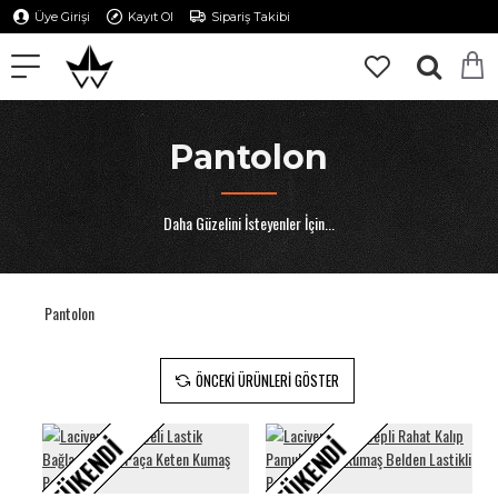
Üye Girişi
Kayıt Ol
Sipariş Takibi
Pantolon
Daha Güzelini İsteyenler İçin...
Pantolon
ÖNCEKI ÜRÜNLERI GÖSTER
TÜKENDI
TÜKENDI